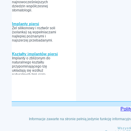
najnowocześniejszych
dziedzin współczesnej
stomatologii.
Implanty piersi
Żel silikonowy i roztwór soli
(solanka) są wypełniaczami
najlepiej poznanymi i
najszerzej przebadanymi.
Kształty implantów piersi
Implanty o zbliżonym do
naturalnego kształtu
przypominającego łzę
układają się wzdłuż
naturalnych linii ciała.
Poli
Informacje zawarte na stronie pełnią jedynie funkcję informacy
Wszystk